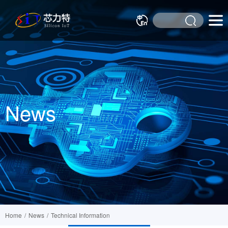
News
Home
/
News
/
Technical Information