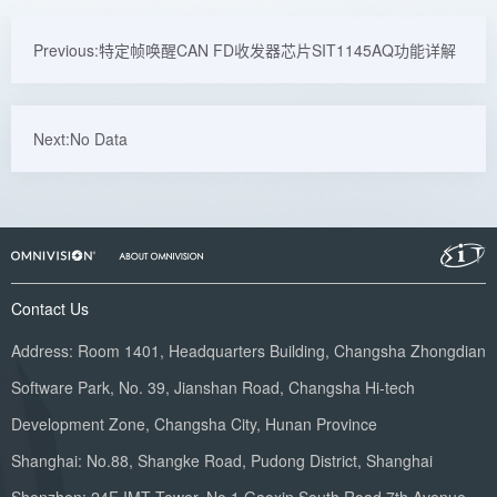
Previous:特定帧唤醒CAN FD收发器芯片SIT1145AQ功能详解
Next:No Data
Contact Us
Address: Room 1401, Headquarters Building, Changsha Zhongdian
Software Park, No. 39, Jianshan Road, Changsha Hi-tech
Development Zone, Changsha City, Hunan Province
Shanghai: No.88, Shangke Road, Pudong District, Shanghai